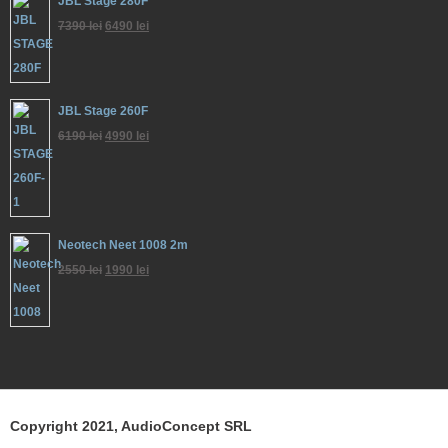
JBL Stage 280F
7390
lei
6490
lei
JBL Stage 260F
6190
lei
4990
lei
Neotech Neet 1008 2m
2550
lei
1990
lei
Copyright 2021, AudioConcept SRL