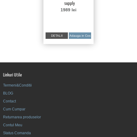
supply
1989
lei
DETALII
Adauga in Cos
Linkuri Utile
Termeni&Conditii
BLOG
Contact
Cum Cumpar
Returnarea produselor
Contul Meu
Status Comanda