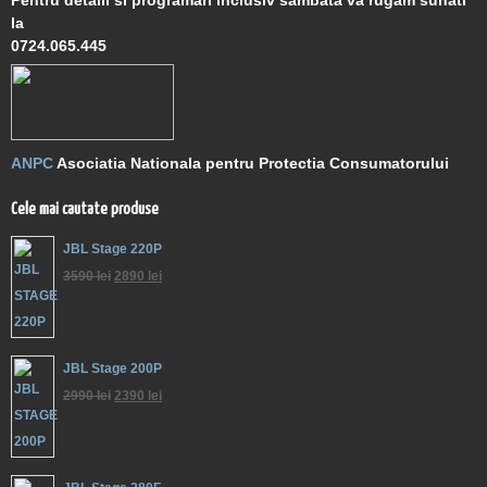
Pentru detalii si programari inclusiv sambata va rugam sunati
la
0724.065.445
ANPC
Asociatia Nationala pentru Protectia Consumatorului
Cele mai cautate produse
JBL Stage 220P
3590
lei
2890
lei
JBL Stage 200P
2990
lei
2390
lei