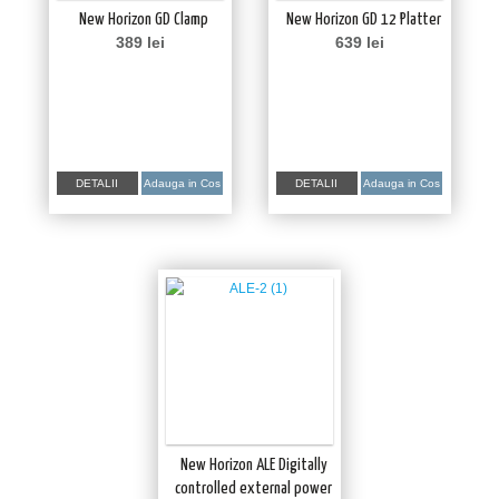
New Horizon GD Clamp
New Horizon GD 12 Platter
389
lei
639
lei
DETALII
Adauga in Cos
DETALII
Adauga in Cos
New Horizon ALE Digitally
controlled external power