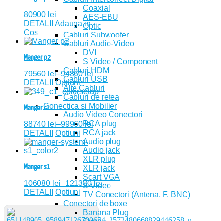
Coaxial
80900
lei
AES-EBU
DETALII
Adauga in
Optic
Cos
Cabluri Subwoofer
Cabluri Audio-Video
DVI
Manger p2
S Video / Component
Cabluri HDMI
79560
lei
–
94860
lei
Cabluri USB
DETALII
Optiuni
Alte Cabluri
Cabluri de retea
Conectica si Mobilier
Manger c1
Audio Video Conectori
RCA plug
88740
lei
–
99960
lei
RCA jack
DETALII
Optiuni
Audio plug
Audio jack
XLR plug
Manger s1
XLR jack
Scart VGA
106080
lei
–
121380
lei
S Video
DETALII
Optiuni
TV Conectori (Antena, F, BNC)
Conectori de boxe
Banana Plug