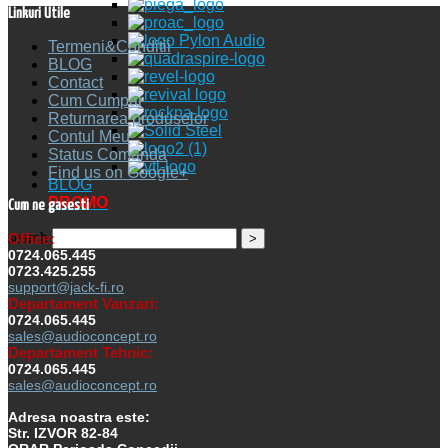
Linkuri Utile
Termeni&Conditii
BLOG
Contact
Cum Cumpar
Returnarea produselor
Contul Meu
Status Comanda
Find us on Google+
BLOG
PROMO
Cum ne gasesti
search
Office:
0724.065.445
0723.425.255
support@jack-fi.ro
Departament Vanzari:
0724.065.445
sales@audioconcept.ro
Departament Tehnic:
0724.065.445
sales@audioconcept.ro
Adresa noastra este:
Str. IZVOR 82-84