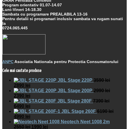
ORAR Perioada Concedii
Program orientativ 01.07-14.07
Luni-Vineri 14-18.30
Sambata cu programare PREALABILA 13-16
Pentru detalii si programari inclusiv sambata va rugam sunati
la
0724.065.445
ANPC
Asociatia Nationala pentru Protectia Consumatorului
Cele mai cautate produse
JBL Stage 220P
3590
lei
2890
lei
JBL Stage 200P
2990
lei
2390
lei
JBL Stage 280F
7390
lei
6490
lei
JBL Stage 260F
6190
lei
4990
lei
Neotech Neet 1008 2m
2550
lei
1990
lei