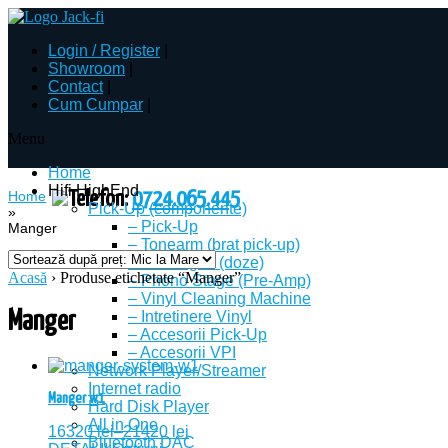
Login
/
Register
|
Showroom
|
Contact
|
Cum Cumpar
|
Menu
Home
Hifi HighEnd
Home
Telefon:
0724.065.445
Pick-Up (componente)
»
– Pick-Up
Manger
– Tonearm (brat pick-up)
– Cartridges (doze)
Acasă
› Produse etichetate “Manger”
– Phono Stage (Pre-Amp)
– Vinyl Cleaning Machine
Manger
– Intretinere Vinyl
– Accesorii Pick-Up
– Accesorii VPI
Network Player/Streamer
Internet radio
Manger w1
Hard Disk Player
All in One
16320
lei
–
21420
lei
Bluetooth DAC