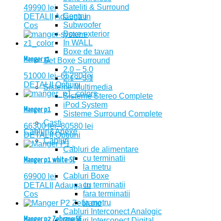
Sateliti & Surround
49990
lei
Centru
DETALII
Adauga in
Subwoofer
Cos
Boxe exterior
In WALL
Boxe de tavan
Manger z1
Set Boxe Surround
2.0 – 5.0
51000
lei
–
65280
lei
2.1 – 5.1
DETALII
Optiuni
Sisteme Multimedia
Sisteme Stereo Complete
iPod System
Manger p1
Sisteme Surround Complete
Casti
66300
lei
–
80580
lei
Cabluri&Anexe
DETALII
Optiuni
Cabluri
Cabluri de alimentare
cu terminatii
Manger p1 white-SE
la metru
Cabluri Boxe
69900
lei
cu terminatii
DETALII
Adauga in
fara terminatii
Cos
la metru
Cabluri Interconect Analogic
Manger p2 Zebrano SE
Cabluri Interconect Digital