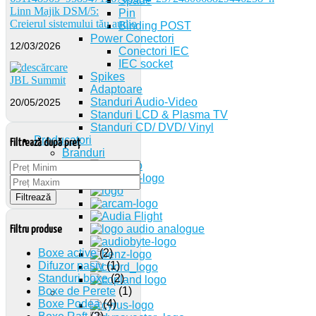
Spade
Linn Majik DSM/5:
Pin
Creierul sistemului tău audio
Binding POST
Power Conectori
12/03/2026
Conectori IEC
IEC socket
Spikes
JBL Summit
Adaptoare
Standuri Audio-Video
20/05/2025
Standuri LCD & Plasma TV
Standuri CD/ DVD/ Vinyl
Producatori
Filtrează după preț
Branduri
Filtrează
Filtru produse
Boxe active
(2)
Difuzor pasiv
(1)
Standuri boxe
(2)
Boxe de Perete
(1)
Boxe Podea
(4)