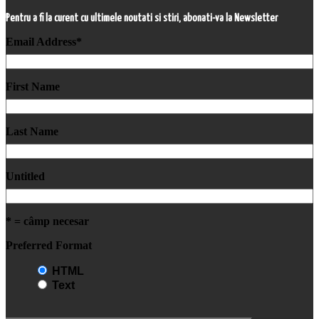
Pentru a fi la curent cu ultimele noutati si stiri, abonati-va la Newsletter
Email Address
*
First Name
Last Name
Untitled
* = câmp necesar
Preferred Format
HTML
Text