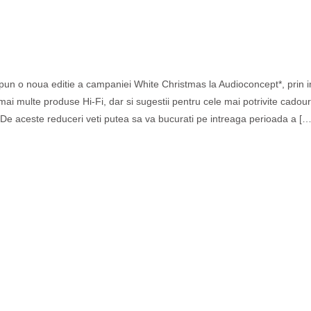
White Christmas la Audioconcept
opun o noua editie a campaniei White Christmas la Audioconcept*, prin i
 mai multe produse Hi-Fi, dar si sugestii pentru cele mai potrivite cado
 De aceste reduceri veti putea sa va bucurati pe intreaga perioada a […