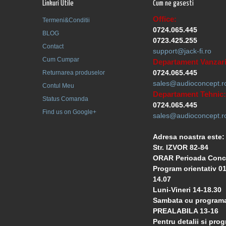
Linkuri Utile
Cum ne gasesti
Office:
Termeni&Conditii
0724.065.445
BLOG
0723.425.255
Contact
support@jack-fi.ro
Cum Cumpar
Departament Vanzari
0724.065.445
Returnarea produselor
sales@audioconcept.r
Contul Meu
Departament Tehnic:
Status Comanda
0724.065.445
Find us on Google+
sales@audioconcept.r
Adresa noastra este:
Str. IZVOR 82-84
ORAR Perioada Conc
Program orientativ 01
14.07
Luni-Vineri 14-18.30
Sambata cu program
PREALABILA 13-16
Pentru detalii si prog