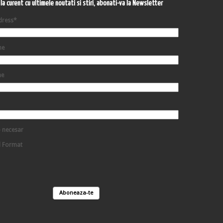
i la curent cu ultimele noutati si stiri, abonati-va la Newsletter
dress
*
me
me
 necesar
d Format