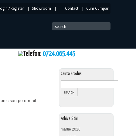
Login
/
Register
|
Showroom
|
Contact
|
Cum Cumpar
|
search
Telefon:
0724.065.445
Cauta Produs
fonic sau pe e-mail
Arhiva Stiri
martie 2026