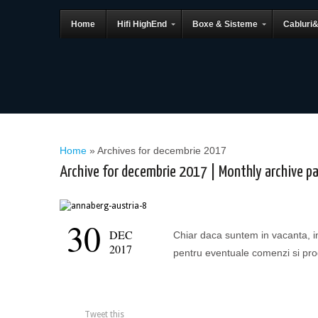
Home
Hifi HighEnd
Boxe & Sisteme
Cabluri
Home
»
Archives for decembrie 2017
Archive for decembrie 2017 | Monthly archive p
30
DEC
Chiar daca suntem in vacanta, i
2017
pentru eventuale comenzi si pr
Tweet this