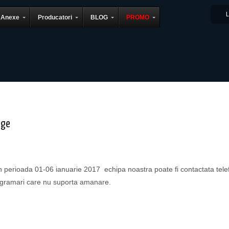
&Anexe
Producatori
BLOG
PROMO
age
Program Sarbatori
n perioada 01-06 ianuarie 2017 echipa noastra poate fi contactata tele
ogramari care nu suporta amanare.