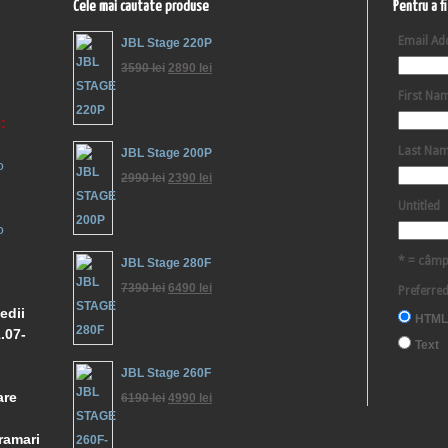
Cele mai cautate produse
Pentru a f
Email Ad
JBL Stage 220P
3590
lei
2890
lei
First Na
:
Last Na
JBL Stage 200P
o
2990
lei
2390
lei
Untitled
o
* = câmp
JBL Stage 280F
7390
lei
6490
lei
Preferre
edii
HTML
.07-
Text
JBL Stage 260F
are
6190
lei
4990
lei
ramari