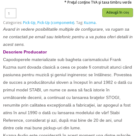
* Preţul conţine TVA şi taxa timbru verde
Adaugă în coș
Categories:
Pick-Up
,
Pick-Up (componente)
.
Tag:
Kuzma
.
Avand in vedere posibilitatile multiple de configurare, va rugam sa
ne contactati pe email sau telefonic pentru a va putea oferi detalii in
acest sens.
Descriere Producator
Capodoperele materializate sub bagheta carismaticului Frank
Kuzma sunt dovada clasică a ceea ce poate fi construit atunci când
pasiunea pentru muzică şi geniul ingineresc se întâlnesc. Povestea
de succes a producătorului sloven a început în anul 1982 o dată cu
primul model STABI, un nume ce avea să facă istorie în
următoarele decenii, a continuat cu lansarea braţelor STOGI,
renumite prin calitatea excepţională a fabricaţiei, iar apogeul a fost
atins în anul 1990 o dată cu lansarea modelului de vârf Stabi
Reference, considerat şi azi, după mai bine de 20 de ani, unul
dintre cele mai bune pickup-uri din lume.
Kuzma Audio este considerată în acest moment una dintre mărcile