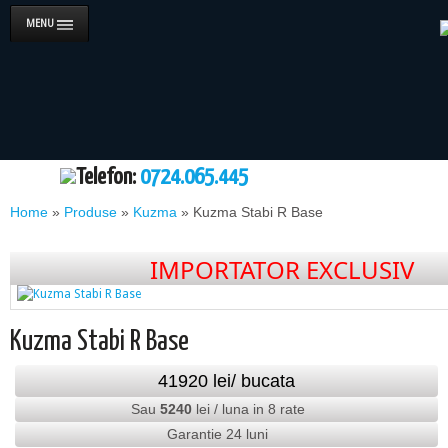
MENU
Telefon:
0724.065.445
Home
»
Produse
»
Kuzma
»
Kuzma Stabi R Base
IMPORTATOR EXCLUSIV
Kuzma Stabi R Base
41920
lei
/ bucata
Sau
5240
lei / luna in 8 rate
Garantie 24 luni