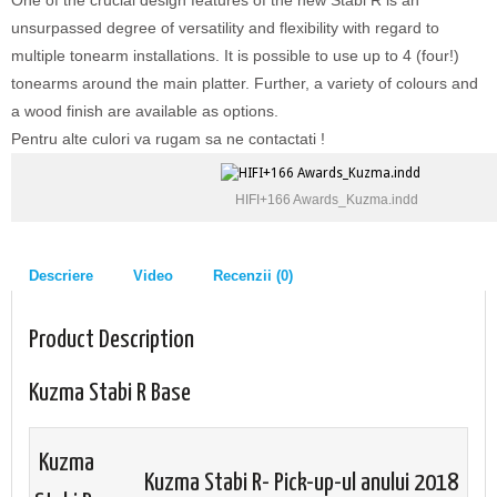
One of the crucial design features of the new Stabi R is an
unsurpassed degree of versatility and flexibility with regard to
multiple tonearm installations. It is possible to use up to 4 (four!)
tonearms around the main platter. Further, a variety of colours and
a wood finish are available as options.
Pentru alte culori va rugam sa ne contactati !
HIFI+166 Awards_Kuzma.indd
Descriere
Video
Recenzii (0)
Product Description
Kuzma Stabi R Base
Kuzma
Kuzma Stabi R- Pick-up-ul anului 2018