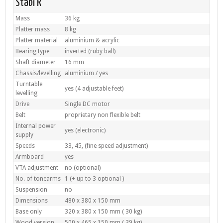
Stabi R
Mass
36 kg
Platter mass
8 kg
Platter material
aluminium & acrylic
Bearing type
inverted (ruby ball)
Shaft diameter
16 mm
Chassis/levelling
aluminium / yes
Turntable
yes (4 adjustable feet)
levelling
Drive
Single DC motor
Belt
proprietary non flexible belt
Internal power
yes (electronic)
supply
Speeds
33, 45, (fine speed adjustment)
Armboard
yes
VTA adjustment
no (optional)
No. of tonearms
1 (+ up to 3 optional )
Suspension
no
Dimensions
480 x 380 x 150 mm
Base only
320 x 380 x 150 mm ( 30 kg)
Wood version
500 x 465 x 150 mm ( 39 kg)