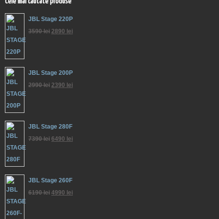
Cele mai cautate produse
JBL Stage 220P
3590
lei
2890
lei
JBL Stage 200P
2990
lei
2390
lei
JBL Stage 280F
7390
lei
6490
lei
JBL Stage 260F
6190
lei
4990
lei