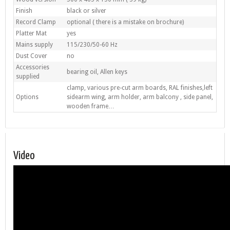
Finish
black or silver
Record Clamp
optional ( there is a mistake on brochure)
Platter Mat
yes
Mains supply
115/230/50-60 Hz
Dust Cover
no
Accessories
bearing oil, Allen keys
supplied
clamp, various pre-cut arm boards, RAL finishes,left
Options
sidearm wing, arm holder, arm balcony , side panel,
wooden frame…
Video