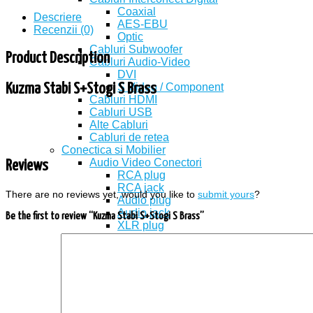
Coaxial
Descriere
AES-EBU
Recenzii (0)
Optic
Cabluri Subwoofer
Product Description
Cabluri Audio-Video
DVI
Kuzma Stabi S+Stogi S Brass
S Video / Component
Cabluri HDMI
Cabluri USB
Alte Cabluri
Cabluri de retea
Conectica si Mobilier
Audio Video Conectori
Reviews
RCA plug
RCA jack
There are no reviews yet, would you like to
submit yours
?
Audio plug
Audio jack
Be the first to review “Kuzma Stabi S+Stogi S Brass”
XLR plug
XLR jack
Scart VGA
S Video
TV Conectori (Antena, F, BNC)
Conectori de boxe
Banana Plug