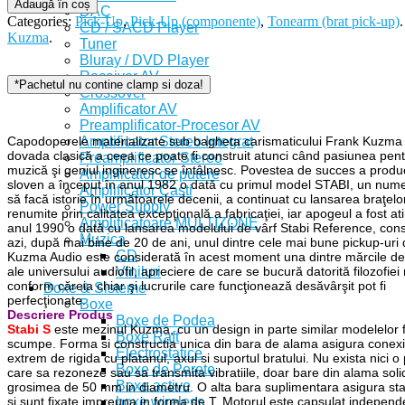
Adaugă în coș
DAC
Categories:
Pick-Up
,
Pick-Up (componente)
,
Tonearm (brat pick-up)
.
CD / SACD Player
Kuzma
.
Tuner
Bluray / DVD Player
Receiver AV
*Pachetul nu contine clamp si doza!
Crossover
Amplificator AV
Preamplificator-Procesor AV
Amplificator Stereo Integrat
Capodoperele materializate sub bagheta carismaticului Frank Kuzma
dovada clasică a ceea ce poate fi construit atunci când pasiunea pen
Preamplificator Stereo
muzică şi geniul ingineresc se întâlnesc. Povestea de succes a produ
Amplificator de putere
sloven a început în anul 1982 o dată cu primul model STABI, un num
Amplificator Casti
să facă istorie în următoarele decenii, a continuat cu lansarea braţel
Power Supply
renumite prin calitatea excepţională a fabricaţiei, iar apogeul a fost at
Amplificatoare MULTIZONE
anul 1990 o dată cu lansarea modelului de vârf Stabi Reference, cons
Muzica
azi, după mai bine de 20 de ani, unul dintre cele mai bune pickup-uri 
CD
Kuzma Audio este considerată în acest moment una dintre mărcile de 
Viniluri
ale universului audiofil, apreciere de care se bucură datorită filozofiei 
conform căreia chiar şi lucrurile care funcţionează desăvârşit pot fi
Boxe & Sisteme
perfecţionate.
Boxe
Descriere Produs
Boxe de Podea
Stabi S
este mezinul Kuzma, cu un design in parte similar modelelor 
Boxe Raft
scumpe. Forma si constructia unica din bara de alama asigura conex
Electrostatice
extrem de rigida cu platanul, axul si suportul bratului. Nu exista nici o 
Boxe de Perete
care sa rezoneze sau sa transmita vibratiile, doar bare din alama soli
Boxe active
grosimea de 50 mm in diametru. O alta bara suplimentara asigura stab
boxe wireless
si sunt fixate impreuna in forma de T. Motorul este capsulat independe