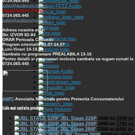
0724.065.445
sales@audioconcept.ro
Departament Tehnic:
0724.065.445
sales@audioconcept.ro
Adresa noastra este:
Str. IZVOR 82-84
ORAR Perioada Concedii
Program orientativ 01.07-14.07
Luni-Vineri 14-18.30
Sambata cu programare PREALABILA 13-16
Pentru detalii si programari inclusiv sambata va rugam sunati la
0724.065.445
ANPC
Asociatia Nationala pentru Protectia Consumatorului
Cele mai cautate produse
JBL Stage 220P
3590
lei
2890
lei
JBL Stage 200P
2990
lei
2390
lei
JBL Stage 280F
7390
lei
6490
lei
JBL Stage 260F
6190
lei
4990
l