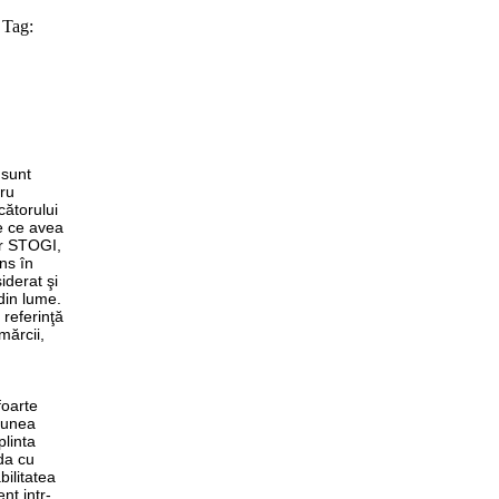
Tag:
 sunt
tru
cătorului
e ce avea
or STOGI,
ins în
iderat şi
din lume.
referinţă
mărcii,
foarte
iunea
plinta
da cu
ilitatea
nt intr-