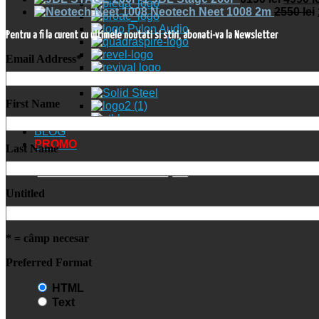
Neotech Neet 1008 2m
2550
lei
Pentru a fi la curent cu ultimele noutati si stiri, abonati-va la Newsletter
Email Address
*
First Name
BLOG
PROMO
Last Name
search
Untitled
* = câmp necesar
Preferred Format
HTML
Text