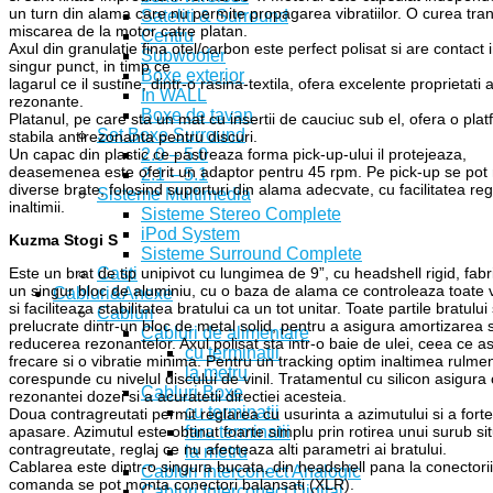
un turn din alama care nu permite propagarea vibratiilor. O curea tra
Sateliti & Surround
miscarea de la motor catre platan.
Centru
Axul din granulatie fina otel/carbon este perfect polisat si are contact 
Subwoofer
singur punct, in timp ce
Boxe exterior
lagarul ce il sustine, dintr-o rasina-textila, ofera excelente proprietati a
In WALL
rezonante.
Boxe de tavan
Platanul, pe care sta un mat cu insertii de cauciuc sub el, ofera o pla
Set Boxe Surround
stabila antirezonanta pentru discuri.
2.0 – 5.0
Un capac din plastic ce pastreaza forma pick-up-ului il protejeaza,
deasemenea este oferit un adaptor pentru 45 rpm. Pe pick-up se pot
2.1 – 5.1
diverse brate, folosind suporturi din alama adecvate, cu facilitatea regl
Sisteme Multimedia
inaltimii.
Sisteme Stereo Complete
iPod System
Kuzma Stogi S
Sisteme Surround Complete
Casti
Este un brat de tip unipivot cu lungimea de 9”, cu headshell rigid, fabri
un singur bloc de aluminiu, cu o baza de alama ce controleaza toate vi
Cabluri&Anexe
si faciliteaza stabilitatea bratului ca un tot unitar. Toate partile bratului
Cabluri
prelucrate dintr-un bloc de metal solid, pentru a asigura amortizarea s
Cabluri de alimentare
reducerea rezonantelor. Axul polisat sta intr-o baie de ulei, ceea ce a
cu terminatii
frecare si o vibratie minima. Pentru un tracking optim inaltimea rulmen
la metru
corespunde cu nivelul discului de vinil. Tratamentul cu silicon asigura 
Cabluri Boxe
rezonantei dozei si a acuratetii directiei acesteia.
cu terminatii
Doua contragreutati permit reglarea cu usurinta a azimutului si a forte
fara terminatii
apasare. Azimutul este obtinut foarte simplu prin rotirea unui surub sit
contragreutate, reglaj ce nu afecteaza alti parametri ai bratului.
la metru
Cablarea este dintr-o singura bucata, din headshell pana la conectori
Cabluri Interconect Analogic
comanda se pot monta conectori balansati (XLR).
Cabluri Interconect Digital