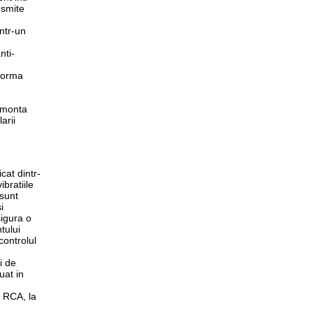
nsmite
intr-un
nti-
tforma
 monta
arii
cat dintr-
bratiile
 sunt
i
sigura o
tului
controlul
i de
uat in
i RCA, la