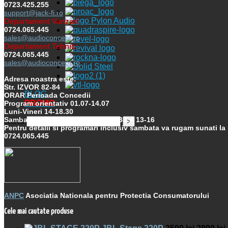
0723.425.255
support@jack-fi.ro
Departament Vanzari:
0724.065.445
sales@audioconcept.ro
Departament Tehnic:
0724.065.445
sales@audioconcept.ro
Adresa noastra este:
Str. IZVOR 82-84
BLOG
ORAR Perioada Concedii
PROMO
Program orientativ 01.07-14.07
Luni-Vineri 14-18.30
Sambata cu programare PREALABILA 13-16
search
Pentru detalii si programari inclusiv sambata va rugam sunati la
0724.065.445
ANPC
Asociatia Nationala pentru Protectia Consumatorului
Cele mai cautate produse