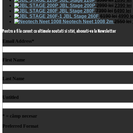
JBL Stage 220P
3590
lei
2890
lei
JBL Stage 200P
2990
lei
2390
lei
JBL Stage 280F
7390
lei
6490
lei
JBL Stage 260F
6190
lei
4990
l
Neotech Neet 1008 2m
2550
lei
Pentru a fi la curent cu ultimele noutati si stiri, abonati-va la Newsletter
Email Address
*
First Name
Last Name
Untitled
* = câmp necesar
Preferred Format