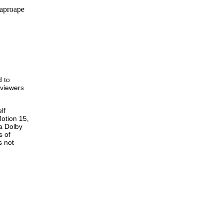
e aproape
 to
 viewers
lf
otion 15,
 a Dolby
s of
s not