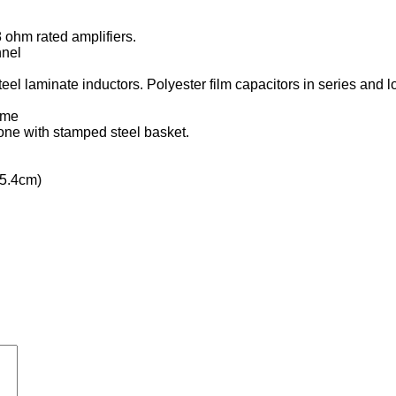
ohm rated amplifiers.
nnel
l laminate inductors. Polyester film capacitors in series and 
ome
one with stamped steel basket.
25.4cm)