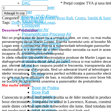
DAC
* Preţul conţine TVA şi taxa ti
CD / SACD Player
Tuner
Adaugă în coș
Bluray / DVD Player
Categories:
Boxe
,
Boxe de Perete
,
Boxe Raft
,
Centru
,
Sateliti & Sur
Receiver AV
Tags:
Dolby Atmos
,
MartinLogan
.
Crossover
Amplificator AV
Descriere Producator
Preamplificator-Procesor AV
Nici un producator de boxe nu a urmarit o idee, un crez, cu mai multa
Amplificator Stereo Integrat
perseverenta decat Martin Logan. Esenta sunetului unic al boxelor Ma
Preamplificator Stereo
Logan este o consecinta directa a superioritatii tehnologiei panourilor
Amplificator de putere
electrostatice si a dorintei de a oferi clientilor senzatia ca sunt in acee
Amplificator Casti
incapere cu artistii/muzicienii/interpretul.
Power Supply
In zilele noastre, panourile electrostatice produse de Martin Logan au
Amplificatoare MULTIZONE
diafragma mai usoara decat aerul pe care-l misca si mai subtire decat 
Muzica
par, oferind cel mai bun raspuns posibil in frecventa, transparenta abs
realism si precizie chirurgicala, fiind un adevarat triumf al tehnologiei s
CD
ideilor inovatoare. Din integrarea perfect echilibrata a panourilor elect
Viniluri
cu cele mai bune difuzoare de bas, a rezultat obtinerea unor boxe hib
Boxe & Sisteme
se bucura de aprecierea unanima a pasionatilor de pretutindeni.
Boxe
Mai multe detalii...
Boxe de Podea
Boxe Raft
Electrostatice
Cunoscuta in primul rand pentru pozitia sa de lider mondial in produc
Boxe de Perete
boxe electrostatice, compania cu sediul in Lawrence, Kansas, construi
Boxe active
unele dintre cele mai apreciate subwoofere din lume, fiind totodata int
boxe wireless
trei producatori mondiali de sisteme multicanal high-end.