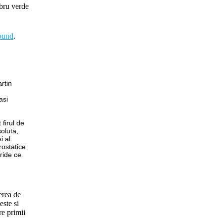
mbru verde
round
.
rtin
asi
firul de
oluta,
i al
rostatice
ride ce
erea de
este si
re primii