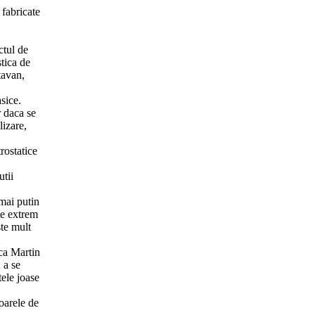
 fabricate
ctul de
stica de
tavan,
asice.
r daca se
lizare,
rostatice
utii
mai putin
te extrem
ste mult
ica Martin
 a se
tele joase
zoarele de