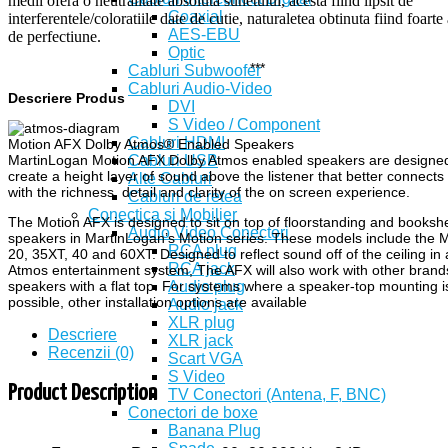
medii ofera o neutralitate absoluta sunetului, acesta fiind lipsit de
Coaxial
interferentele/coloratiile date de cutie, naturaletea obtinuta fiind foart
AES-EBU
de perfectiune.
Optic
***
Cabluri Subwoofer
Cabluri Audio-Video
Descriere Produs
DVI
S Video / Component
Cabluri HDMI
Motion AFX Dolby Atmos® Enabled Speakers
Cabluri USB
MartinLogan Motion AFX Dolby Atmos enabled speakers are designed
create a height layer of sound above the listener that better connects
Alte Cabluri
with the richness, detail and clarity of the on screen experience.
Cabluri de retea
Conectica si Mobilier
The Motion AFX is designed to sit on top of floorstanding and bookshe
Audio Video Conectori
speakers in MartinLogan’s Motion series. These models include the M
RCA plug
20, 35XT, 40 and 60XT. Designed to reflect sound off of the ceiling in
RCA jack
Atmos entertainment system, The AFX will also work with other brand
Audio plug
speakers with a flat top. For systems where a speaker-top mounting i
possible, other installation options are available
Audio jack
XLR plug
Descriere
XLR jack
Recenzii (0)
Scart VGA
S Video
Product Description
TV Conectori (Antena, F, BNC)
Conectori de boxe
Banana Plug