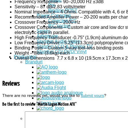
Spade
Frequency Response – 90–20,000 Hz ±3dB
Pin
Sensitivity – 87 dB/2.83 volts/meter
Binding POST
Nominal Impedance – 4 Ohms. Compatible with 4, 6 or 8 
Power Conectori
Recommended Amplifier Power – 20-200 watts per cha
Conectori IEC
Crossover Frequency – 2000 Hz
IEC socket
Crossover Components – Custom air core and low dcr stee
Spikes
electrolytic caps in parallel.
Adaptoare
High Frequency Transducer -0.75” (1.9cm) aluminum d
Standuri Audio-Video
Low Frequency Driver – 5.25” (13.3cm) polypropylene c
Standuri LCD & Plasma TV
Binding Posts – Custom 5-way tool-less binding posts
Standuri CD/ DVD/ Vinyl
Weight – 8lbs. (3.6kg) each
Producatori
Overall Dimensions 7.7 x 6.8 x 10 (19.5cm x 17.3cm x 
Branduri
Reviews
There are no reviews yet, would you like to
submit yours
?
Be the first to review “Martin Logan Motion AFX”