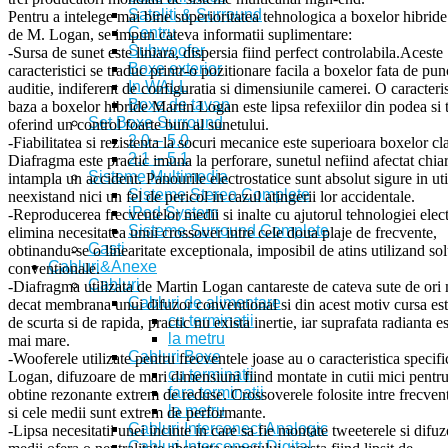
Sateliti & Surround
Pentru a intelege mai bine superioritatea tehnologica a boxelor hibride
Centru
de M. Logan, se impun cateva informatii suplimentare:
Subwoofer
-Sursa de sunet este liniara, dispersia fiind perfect controlabila.Aceste
Boxe exterior
caracteristici se traduc printr-o pozitionare facila a boxelor fata de pun
In WALL
auditie, indiferent de configuratia si dimensiunile camerei. O caracteri
Boxe de tavan
baza a boxelor hibride Martin Logan este lipsa refexiilor din podea si 
Set Boxe Surround
oferind un control foarte bun al sunetului.
2.0 – 5.0
-Fiabilitatea si rezistenta la socuri mecanice este superioara boxelor cl
2.1 – 5.1
Diafragma este practic imuna la perforare, sunetul nefiind afectat chia
Sisteme Multimedia
intampla un accident. Panourile electrostatice sunt absolut sigure in uti
Sisteme Stereo Complete
neexistand nici un fel de pericol in cazul atingerii lor accidentale.
iPod System
-Reproducerea frecventelor medii si inalte cu ajutorul tehnologiei elect
Sisteme Surround Complete
elimina necesitatea unui crossover intre cele doua plaje de frecvente,
Casti
obtinandu-se o linearitate exceptionala, imposibil de atins utilizand sol
Cabluri&Anexe
conventionale.
Cabluri
-Diafragma utilizata de Martin Logan cantareste de cateva sute de ori 
Cabluri de alimentare
decat membrana unui difuzor conventional si din acest motiv cursa es
cu terminatii
de scurta si de rapida, practic nu exista inertie, iar suprafata radianta e
la metru
mai mare.
Cabluri Boxe
-Wooferele utilizate pentru frecventele joase au o caracteristica specif
cu terminatii
Logan, difuzoare de mari dimensiuni fiind montate in cutii mici pentru
fara terminatii
obtine rezonante extrem de reduse. Crossoverele folosite intre frecven
la metru
si cele medii sunt extrem de performante.
Cabluri Interconect Analogic
-Lipsa necesitatii unei incinte in care sa fie montate tweeterele si difu
Cabluri Interconect Digital